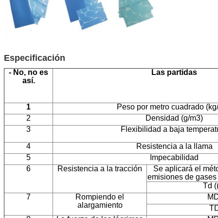
Especificación
- No, no es
Las partidas
así.
1
Peso por metro cuadrado (kg
2
Densidad (g/m3)
3
Flexibilidad a baja temperat
4
Resistencia a la llama
5
Impecabilidad
6
Resistencia a la tracción
Se aplicará el mét
emisiones de gases 
Td (
7
Rompiendo el
MD
alargamiento
TD