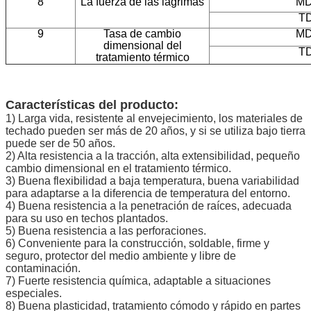
8
La fuerza de las lágrimas
MD
TD
9
Tasa de cambio
MD
dimensional del
TD
tratamiento térmico
Características del producto:
1) Larga vida, resistente al envejecimiento, los materiales de
techado pueden ser más de 20 años, y si se utiliza bajo tierra
puede ser de 50 años.
2) Alta resistencia a la tracción, alta extensibilidad, pequeño
cambio dimensional en el tratamiento térmico.
3) Buena flexibilidad a baja temperatura, buena variabilidad
para adaptarse a la diferencia de temperatura del entorno.
4) Buena resistencia a la penetración de raíces, adecuada
para su uso en techos plantados.
5) Buena resistencia a las perforaciones.
6) Conveniente para la construcción, soldable, firme y
seguro, protector del medio ambiente y libre de
contaminación.
7) Fuerte resistencia química, adaptable a situaciones
especiales.
8) Buena plasticidad, tratamiento cómodo y rápido en partes