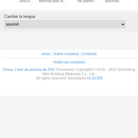
de patrón
piscinas de PVC,
piscinas de PVC,
Reforza
diferente, Pintura
contra rayos UV,
revestimiento de
Tejido 
de cloruro de
resistente al frío,
cloruro de
Mosaic
polivinilo, Frente a
resistente a la
polivinilo,
revestimi
Cambie la lengua
los rayos UV,
intemperie,
reforzado con
pisci
membrana
revestimiento de
malla de poliéter,
impermeable de
cloruro de
membrana de pvc
PVC
polivinilo
de 1,5 mm
Inicio
|
Sobre nosotros
|
Contacto
Visión de escritorio
China. Líner de piscina de PVC
Proveedor. Copyright © 2016 - 2025 Shandong
Mile Building Materials Co., Ltd.
All rights reserved. Developed by
ECER