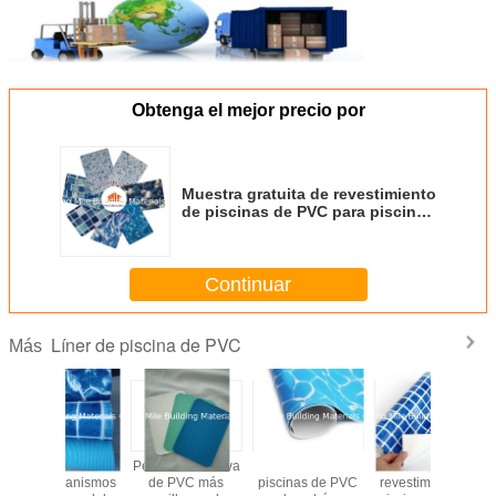
Obtenga el mejor precio por
Muestra gratuita de revestimiento
de piscinas de PVC para piscinas
por encima del suelo
Continuar
Líner de piscina de PVC
Más
Pintura de
ASTM,
Revestimiento
Precio com
piscinas de PVC
revestimiento de
impermeable de
Anti-