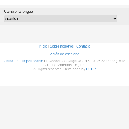
ero 200g
Tejido
Materiales
materiales
materi
g Tejido
impermeable con
impermeables
impermeables
imperme
ble para
lana
con tejido de lana
con tejido de lana
con tejido
Cambie la lengua
y pared
a un precio barato
a un precio barato
a un preci
Inicio
|
Sobre nosotros
|
Contacto
Visión de escritorio
China. Tela impermeable
Proveedor. Copyright © 2016 - 2025 Shandong Mile
Building Materials Co., Ltd.
All rights reserved. Developed by
ECER