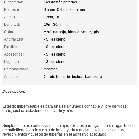
El material:
Las demás partidas
El grosor:
0.5 mm 0,6 mm 0,65 mm
Ancho:
12cm, 1m
Longitud:
10m, 30m
Color:
Azul, naranja, blanco, verde, gris
Antifractura:
- Sí, es cierto.
Flexible:
- Sí, es cierto.
Accesorios:
- Sí, es cierto.
Logotipo:
- Sí, es cierto.
Personalizado:
Aceptar
Aplicación:
Cuarto húmedo, techos, bajo tierra
Descripción:
El tejido impermeable es para una sala húmeda confiable y libre de fugas,
baño, cocina, estaciones de lavado y más.
Simplemente use adhesivo de azulejos flexibles para fijarlo en su lugar. hecho
de polietileno blando y cinta de lana ayuda a anclar las cintas, esquinas,
revestimientos y cuellos de tuberías en el adhesivo adecuado.