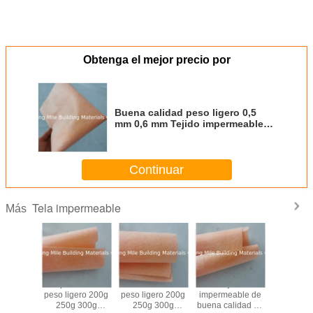
Obtenga el mejor precio por
Buena calidad peso ligero 0,5
mm 0,6 mm Tejido impermeable
para el suelo Tejas de pared
impermeables
Continuar
Tela impermeable
Más
ido
1m x 30m por
1m x 30m por
1 metro de ancho
Super c
able de
rollo Peso ligero
rollo Peso ligero
peso ligero 200g
peso lige
lidad de
200g 250g 300g
200g 250g 300g
250g 300g
250g 