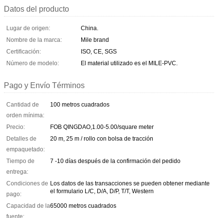
Datos del producto
Lugar de origen:
China.
Nombre de la marca:
Mile brand
Certificación:
ISO, CE, SGS
Número de modelo:
El material utilizado es el MILE-PVC.
Pago y Envío Términos
Cantidad de
100 metros cuadrados
orden mínima:
Precio:
FOB QINGDAO,1.00-5.00/square meter
Detalles de
20 m, 25 m / rollo con bolsa de tracción
empaquetado:
Tiempo de
7 -10 días después de la confirmación del pedido
entrega:
Condiciones de
Los datos de las transacciones se pueden obtener mediante
el formulario L/C, D/A, D/P, T/T, Western
pago:
Capacidad de la
65000 metros cuadrados
fuente: