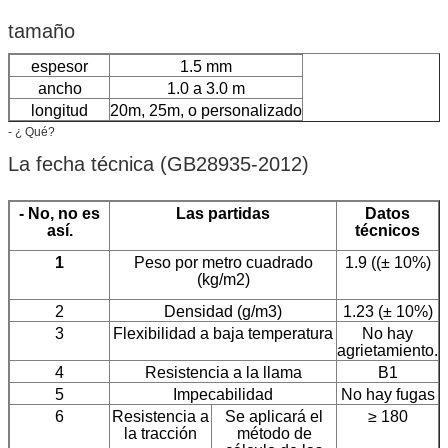
tamaño
espesor
1.5 mm
ancho
1.0 a 3.0 m
longitud
20m, 25m, o personalizado
- ¿ Qué?
La fecha técnica (GB28935-2012)
- No, no es
Las partidas
Datos
así.
técnicos
1
Peso por metro cuadrado
1.9 ((± 10%)
(kg/m2)
2
Densidad (g/m3)
1.23 (± 10%)
3
Flexibilidad a baja temperatura
No hay
agrietamiento.
4
Resistencia a la llama
B1
5
Impecabilidad
No hay fugas
6
Resistencia a
Se aplicará el
≥ 180
la tracción
método de