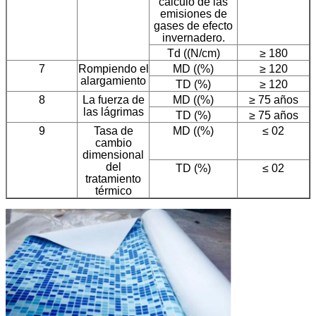
cálculo de las
emisiones de
gases de efecto
invernadero.
Td ((N/cm)
≥ 180
7
Rompiendo el
MD ((%)
≥ 120
alargamiento
TD (%)
≥ 120
8
La fuerza de
MD ((%)
≥ 75 años
las lágrimas
TD (%)
≥ 75 años
9
Tasa de
MD ((%)
≤ 02
cambio
dimensional
del
TD (%)
≤ 02
tratamiento
térmico