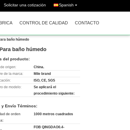
Solicitar una cotización
Spanish
ÁBRICA
CONTROL DE CALIDAD
CONTACTO
Para baño húmedo
a Para baño húmedo
s del producto:
de origen:
China.
e de la marca:
Mile brand
icación:
ISO, CE, SGS
o de modelo:
Se aplicará el
procedimiento siguiente:
 y Envío Términos:
dad de orden
1000 metros cuadrados
a:
FOB QINGDAO0.4-