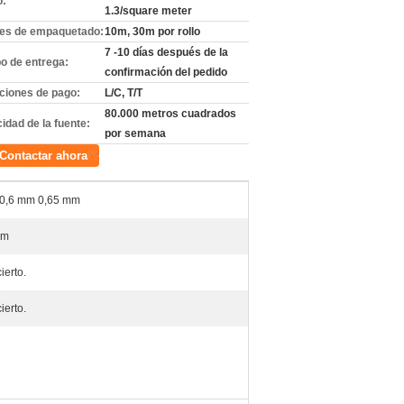
o:
1.3/square meter
les de empaquetado:
10m, 30m por rollo
7 -10 días después de la
o de entrega:
confirmación del pedido
ciones de pago:
L/C, T/T
80.000 metros cuadrados
idad de la fuente:
por semana
Contactar ahora
 0,6 mm 0,65 mm
0m
cierto.
cierto.