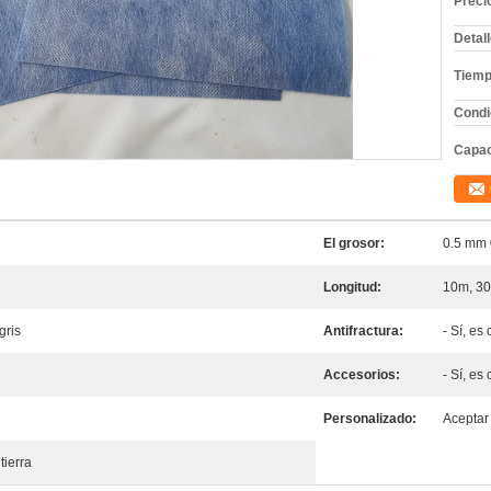
Preci
Detal
Tiemp
Condi
Capac
El grosor:
0.5 mm
Longitud:
10m, 3
gris
Antifractura:
- Sí, es 
Accesorios:
- Sí, es 
Personalizado:
Aceptar
tierra