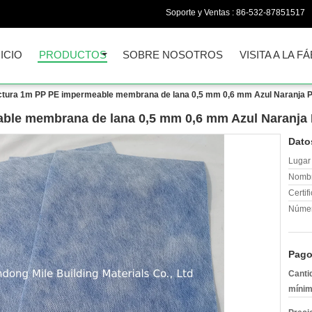
Soporte y Ventas :
86-532-87851517
NICIO
PRODUCTOS
SOBRE NOSOTROS
VISITA A LA F
actura 1m PP PE impermeable membrana de lana 0,5 mm 0,6 mm Azul Naranja 
able membrana de lana 0,5 mm 0,6 mm Azul Naranj
Dato
Lugar 
Nombr
Certif
Númer
Pago
Canti
mínim